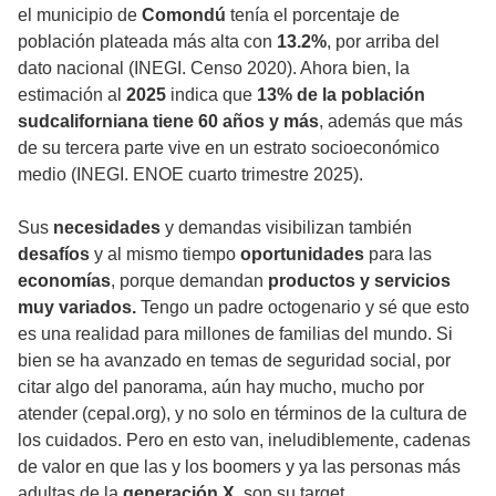
el municipio de
Comondú
tenía el porcentaje de
población plateada más alta con
13.2%
, por arriba del
dato nacional (INEGI. Censo 2020). Ahora bien, la
estimación al
2025
indica que
13% de la población
sudcaliforniana tiene 60 años y más
, además que más
de su tercera parte vive en un estrato socioeconómico
medio (INEGI. ENOE cuarto trimestre 2025).
Sus
necesidades
y demandas visibilizan también
desafíos
y al mismo tiempo
oportunidades
para las
economías
, porque demandan
productos y servicios
muy variados.
Tengo un padre octogenario y sé que esto
es una realidad para millones de familias del mundo. Si
bien se ha avanzado en temas de seguridad social, por
citar algo del panorama, aún hay mucho, mucho por
atender (cepal.org), y no solo en términos de la cultura de
los cuidados. Pero en esto van, ineludiblemente, cadenas
de valor en que las y los boomers y ya las personas más
adultas de la
generación X
, son su target.