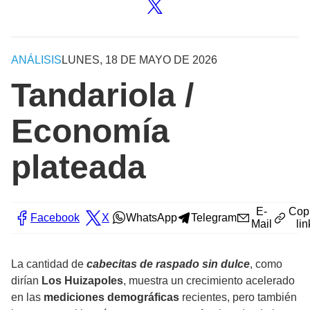
ANÁLISIS
LUNES, 18 DE MAYO DE 2026
Tandariola /
Economía
plateada
E-
Cop
Facebook
X
WhatsApp
Telegram
Mail
lin
La cantidad de
cabecitas de raspado sin dulce
, como
dirían
Los Huizapoles
, muestra un crecimiento acelerado
en las
mediciones demográficas
recientes, pero también