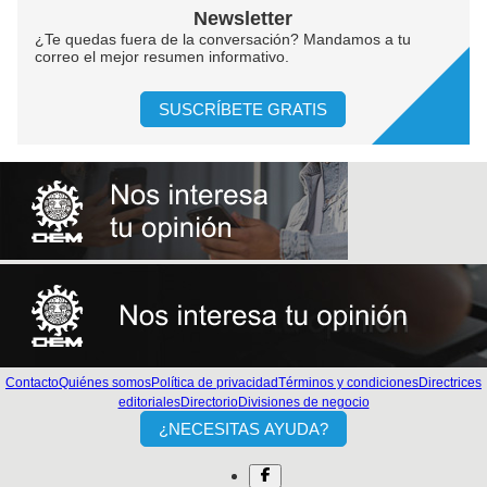
Newsletter
¿Te quedas fuera de la conversación? Mandamos a tu
correo el mejor resumen informativo.
SUSCRÍBETE GRATIS
Contacto
Quiénes somos
Política de privacidad
Términos y condiciones
Directrices
editoriales
Directorio
Divisiones de negocio
¿NECESITAS AYUDA?