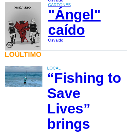
CARTONES
"Ángel"
caído
Osvaldo
LOÚLTIMO
LOCAL
“Fishing to
Save
Lives”
brings