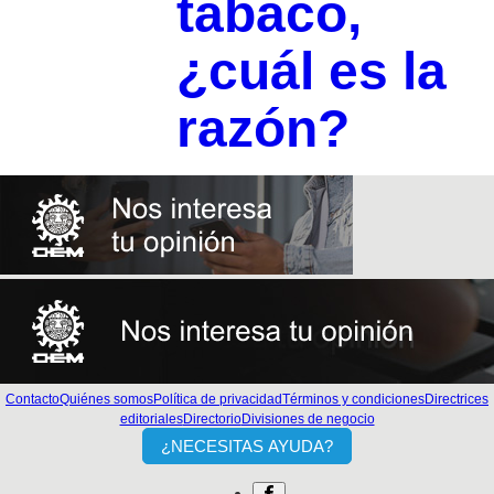
tabaco,
¿cuál es la
razón?
Contacto
Quiénes somos
Política de privacidad
Términos y condiciones
Directrices
editoriales
Directorio
Divisiones de negocio
¿NECESITAS AYUDA?