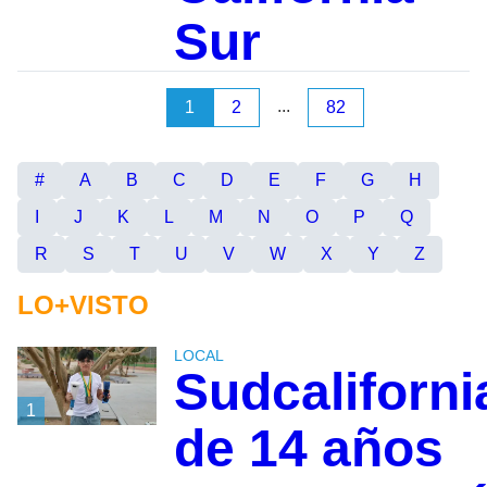
Sur
...
1
2
82
#
A
B
C
D
E
F
G
H
I
J
K
L
M
N
O
P
Q
R
S
T
U
V
W
X
Y
Z
LO+VISTO
LOCAL
Sudcaliforn
1
de 14 años