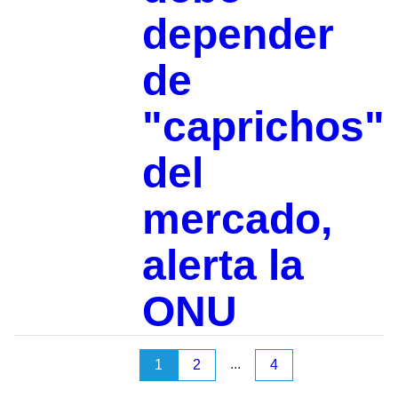
depender
de
"caprichos"
del
mercado,
alerta la
ONU
...
1
2
4