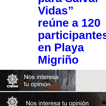
Vidas”
reúne a 120
participante
en Playa
Migriño