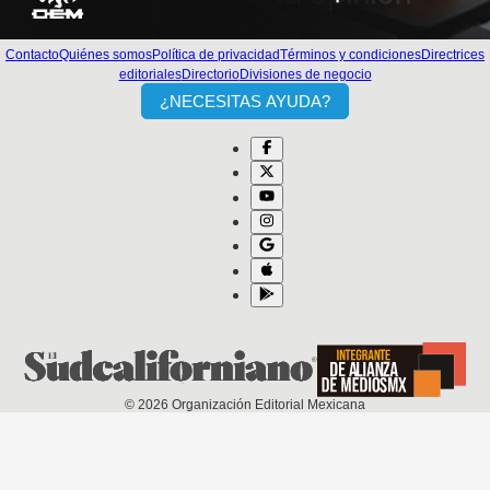
Contacto
Quiénes somos
Política de privacidad
Términos y condiciones
Directrices
editoriales
Directorio
Divisiones de negocio
¿NECESITAS AYUDA?
©
2026
Organización Editorial Mexicana