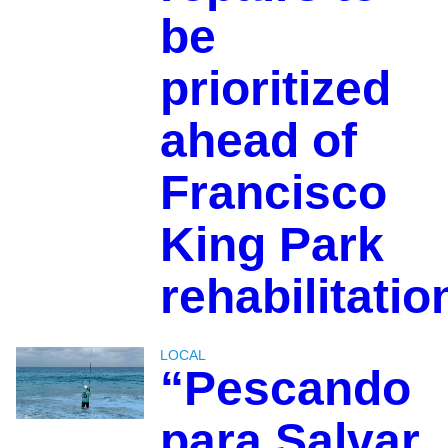
be
prioritized
ahead of
Francisco
King Park
rehabilitatio
LOCAL
“Pescando
para Salvar