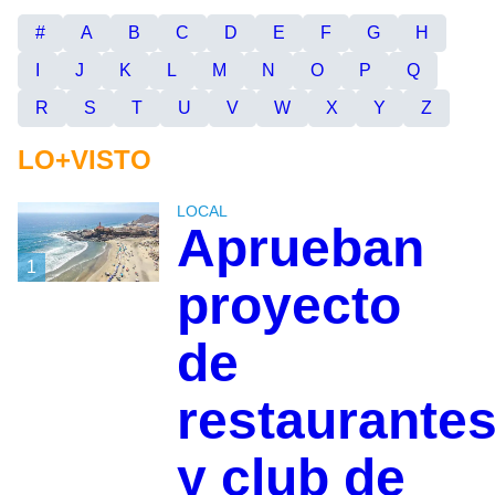
#
A
B
C
D
E
F
G
H
I
J
K
L
M
N
O
P
Q
R
S
T
U
V
W
X
Y
Z
LO+VISTO
LOCAL
Aprueban
1
proyecto
de
restaurante
y club de