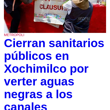
METROPOLI
Cierran sanitarios
públicos en
Xochimilco por
verter aguas
negras a los
canales