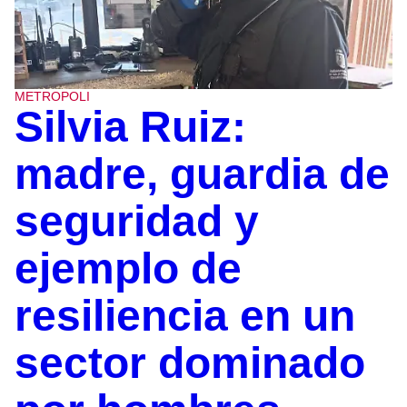
METROPOLI
Silvia Ruiz:
madre, guardia de
seguridad y
ejemplo de
resiliencia en un
sector dominado