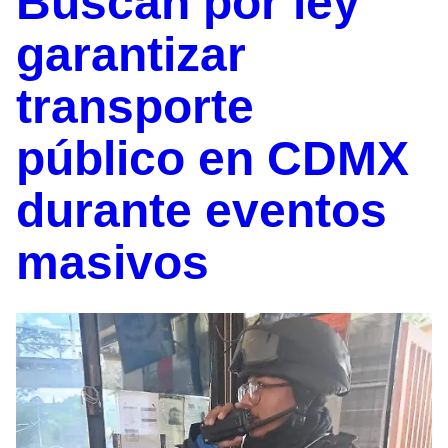
Buscan por ley
garantizar
transporte
público en CDMX
durante eventos
masivos