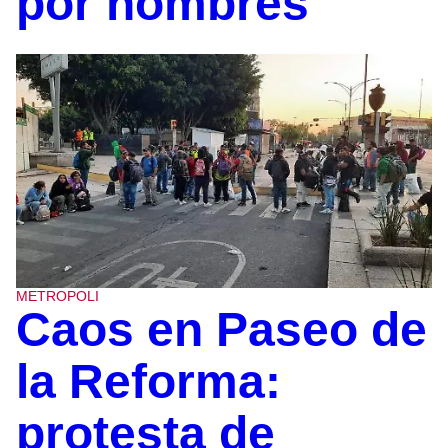
por hombres
METROPOLI
Caos en Paseo de
la Reforma:
protesta de