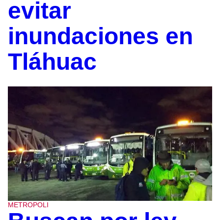
evitar
inundaciones en
Tláhuac
METROPOLI