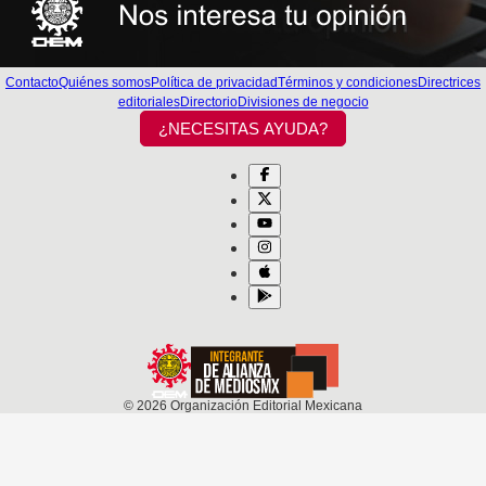
Contacto
Quiénes somos
Política de privacidad
Términos y condiciones
Directrices
editoriales
Directorio
Divisiones de negocio
¿NECESITAS AYUDA?
©
2026
Organización Editorial Mexicana