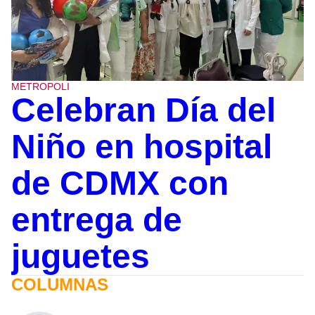
METROPOLI
Celebran Día del
Niño en hospital
de CDMX con
entrega de
juguetes
COLUMNAS