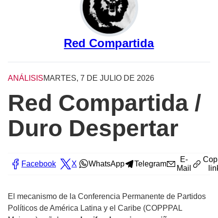
Red Compartida
ANÁLISIS
MARTES, 7 DE JULIO DE 2026
Red Compartida /
Duro Despertar
E-
Cop
Facebook
X
WhatsApp
Telegram
Mail
lin
El mecanismo de la Conferencia Permanente de Partidos
Políticos de América Latina y el Caribe (COPPPAL