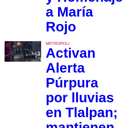
a María
Rojo
METROPOLI
Activan
Alerta
Púrpura
por lluvias
en Tlalpan;
mantienen