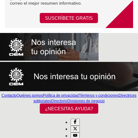
correo el mejor resumen informativo.
SUSCRÍBETE GRATIS
Contacto
Quiénes somos
Política de privacidad
Términos y condiciones
Directrices
editoriales
Directorio
Divisiones de negocio
¿NECESITAS AYUDA?