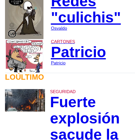
Redes
"culichis"
Osvaldo
CARTONES
Patricio
Patricio
LOÚLTIMO
SEGURIDAD
Fuerte
explosión
sacude la