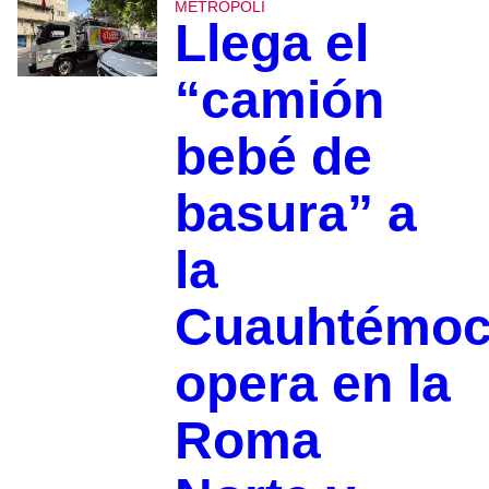
METROPOLI
Llega el
“camión
bebé de
basura” a
la
Cuauhtémoc
opera en la
Roma