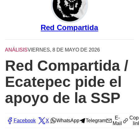
Red Compartida
ANÁLISIS
VIERNES, 8 DE MAYO DE 2026
Red Compartida /
Ecatepec pide el
apoyo de la SSP
E-
Cop
Facebook
X
WhatsApp
Telegram
Mail
lin