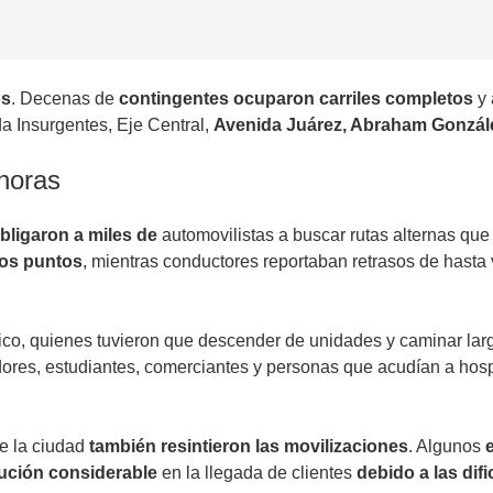
os
. Decenas de
contingentes ocuparon carriles completos
y 
a Insurgentes, Eje Central,
Avenida Juárez, Abraham Gonzál
 horas
obligaron a miles de
automovilistas a buscar rutas alternas qu
nos puntos
, mientras conductores reportaban retrasos de hasta
ico, quienes tuvieron que descender de unidades y caminar larg
jadores, estudiantes, comerciantes y personas que acudían a ho
de la ciudad
también resintieron las movilizaciones
. Algunos
ución considerable
en la llegada de clientes
debido a las dif