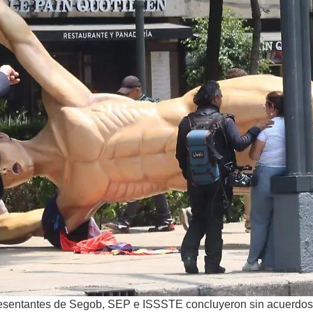
epresentantes de Segob, SEP e ISSSTE concluyeron sin acuerdos