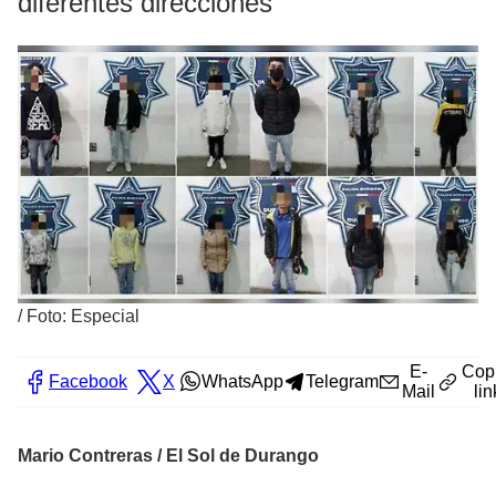
diferentes direcciones
/
Foto: Especial
E-
Cop
Facebook
X
WhatsApp
Telegram
Mail
lin
Mario Contreras / El Sol de Durango