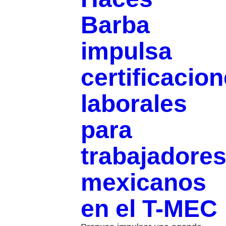
Barba
impulsa
certificacio
laborales
para
trabajadore
mexicanos
en el T-MEC