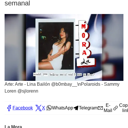
semanal
Arte: Arte - Lina Bailón @b0mbay__\nPolaroids - Sammy
Loren @sjlorenn
E-
Cop
Facebook
X
WhatsApp
Telegram
Mail
lin
La Mora