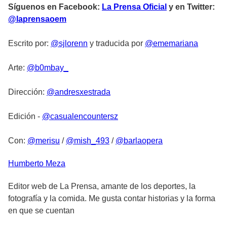
Síguenos en Facebook:
La Prensa Oficial
y en Twitter:
@laprensaoem
Escrito por:
@sjlorenn
y traducida por
@ememariana
Arte:
@b0mbay_
Dirección:
@andresxestrada
Edición -
@casualencountersz
Con:
@merisu
/
@mish_493
/
@barlaopera
Humberto
Meza
Editor web de La Prensa, amante de los deportes, la
fotografía y la comida. Me gusta contar historias y la forma
en que se cuentan