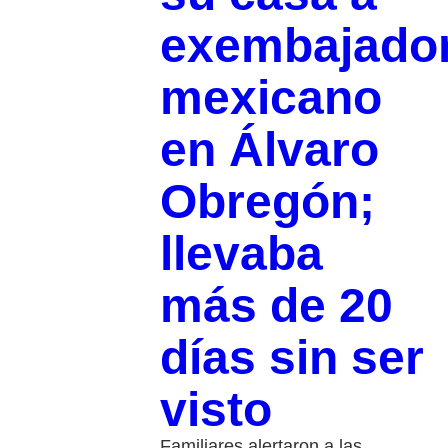
exembajado
mexicano
en Álvaro
Obregón;
llevaba
más de 20
días sin ser
visto
Familiares alertaron a las