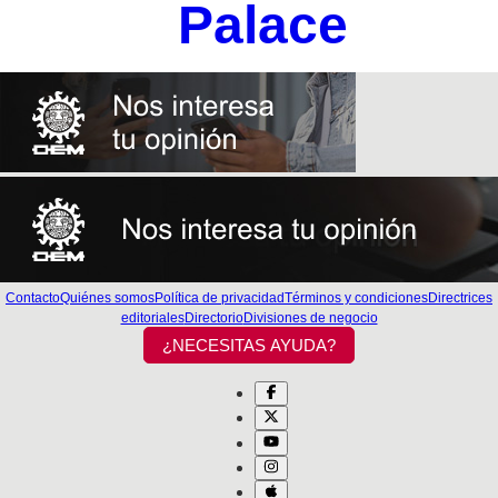
Palace
Contacto
Quiénes somos
Política de privacidad
Términos y condiciones
Directrices
editoriales
Directorio
Divisiones de negocio
¿NECESITAS AYUDA?