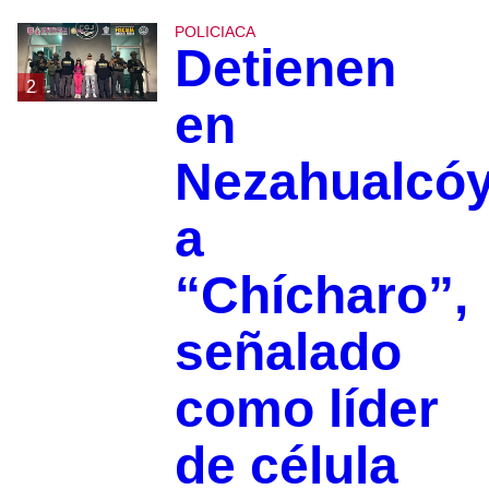
POLICIACA
Detienen
2
en
Nezahualcóy
a
“Chícharo”,
señalado
como líder
de célula