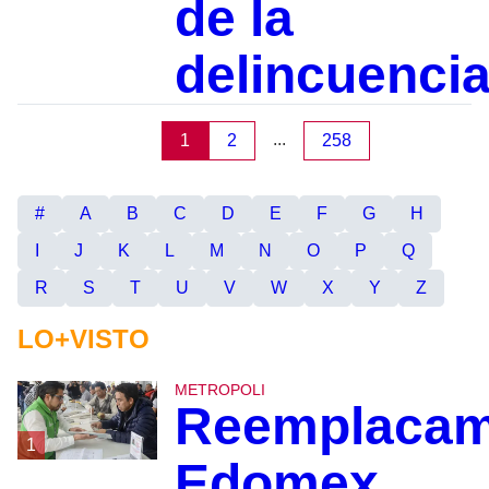
de la
delincuenci
...
1
2
258
#
A
B
C
D
E
F
G
H
I
J
K
L
M
N
O
P
Q
R
S
T
U
V
W
X
Y
Z
LO+VISTO
METROPOLI
Reemplacam
1
Edomex