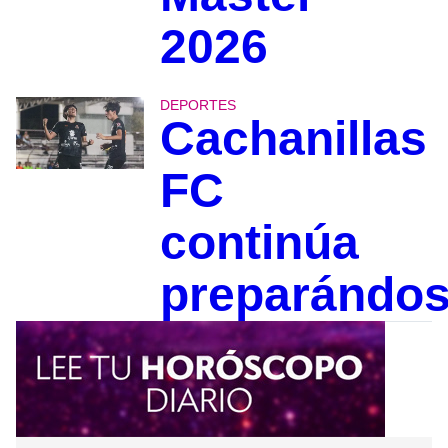
2026
DEPORTES
Cachanillas
FC
continúa
preparándo