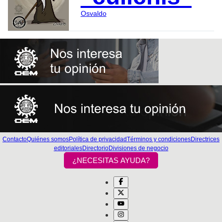
Osvaldo
Contacto
Quiénes somos
Política de privacidad
Términos y condiciones
Directrices
editoriales
Directorio
Divisiones de negocio
¿NECESITAS AYUDA?