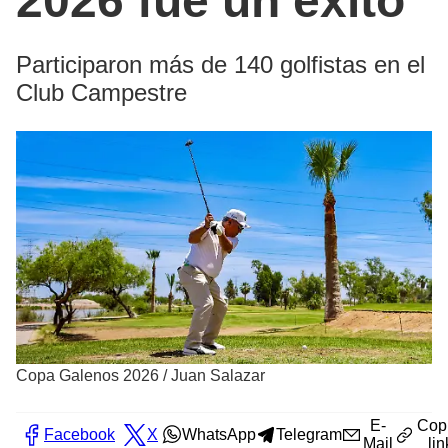
2026 fue un éxito
Participaron más de 140 golfistas en el
Club Campestre
Copa Galenos 2026
/
Juan Salazar
E-
Cop
Facebook
X
WhatsApp
Telegram
Mail
lin