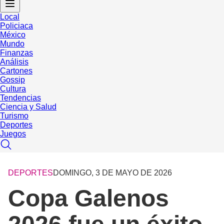
Local
Policiaca
México
Mundo
Finanzas
Análisis
Cartones
Gossip
Cultura
Tendencias
Ciencia y Salud
Turismo
Deportes
Juegos
DEPORTES
DOMINGO, 3 DE MAYO DE 2026
Copa Galenos