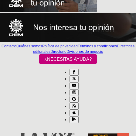
Contacto
Quiénes somos
Política de privacidad
Términos y condiciones
Directrices
editoriales
Directorio
Divisiones de negocio
¿NECESITAS AYUDA?