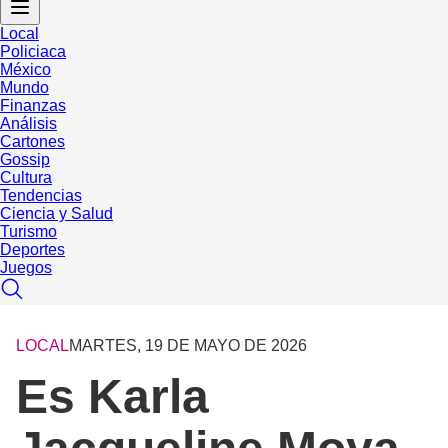
Local
Policiaca
México
Mundo
Finanzas
Análisis
Cartones
Gossip
Cultura
Tendencias
Ciencia y Salud
Turismo
Deportes
Juegos
LOCAL
MARTES, 19 DE MAYO DE 2026
Es Karla