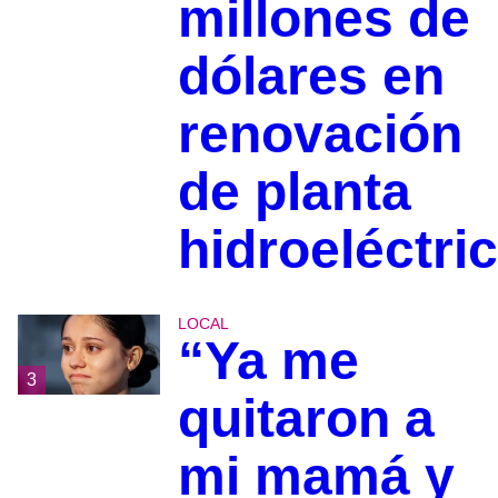
millones de
dólares en
renovación
de planta
hidroeléctri
LOCAL
“Ya me
3
quitaron a
mi mamá y