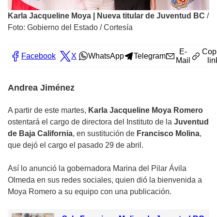
Karla Jacqueline Moya | Nueva titular de Juventud BC
/
Foto: Gobierno del Estado / Cortesía
E-
Cop
Facebook
X
WhatsApp
Telegram
Mail
lin
Andrea Jiménez
A partir de este martes,
Karla Jacqueline Moya Romero
ostentará el cargo de directora del Instituto de la
Juventud
de Baja California
, en sustitución de
Francisco Molina
,
que dejó el cargo el pasado 29 de abril.
Así lo anunció la gobernadora Marina del Pilar Ávila
Olmeda en sus redes sociales, quien dió la bienvenida a
Moya Romero a su equipo con una publicación.