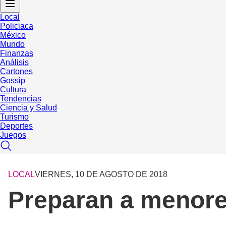
Local
Policiaca
México
Mundo
Finanzas
Análisis
Cartones
Gossip
Cultura
Tendencias
Ciencia y Salud
Turismo
Deportes
Juegos
LOCAL
VIERNES, 10 DE AGOSTO DE 2018
Preparan a menore