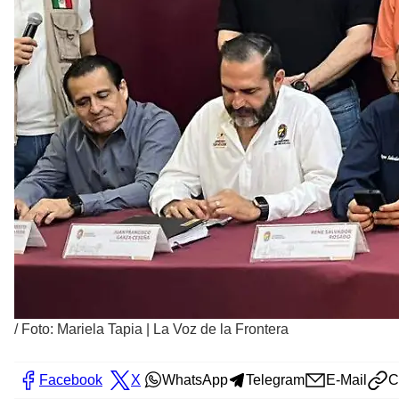
/
Foto: Mariela Tapia | La Voz de la Frontera
Facebook
X
WhatsApp
Telegram
E-Mail
C