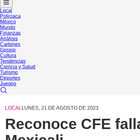
Local
Policiaca
México
Mundo
Finanzas
Análisis
Cartones
Gossip
Cultura
Tendencias
Ciencia y Salud
Turismo
Deportes
Juegos
LOCAL
LUNES, 21 DE AGOSTO DE 2023
Reconoce CFE falla