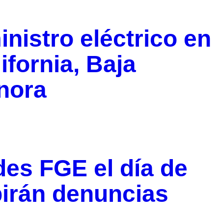
nistro eléctrico en
ifornia, Baja
onora
es FGE el día de
birán denuncias