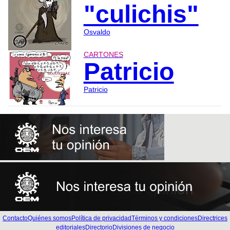
"culichis"
Osvaldo
CARTONES
Patricio
Patricio
Contacto
Quiénes somos
Política de privacidad
Términos y condiciones
Directrices
editoriales
Directorio
Divisiones de negocio