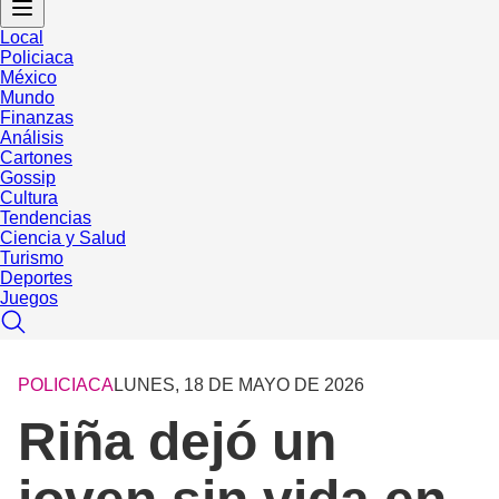
Local
Policiaca
México
Mundo
Finanzas
Análisis
Cartones
Gossip
Cultura
Tendencias
Ciencia y Salud
Turismo
Deportes
Juegos
POLICIACA
LUNES, 18 DE MAYO DE 2026
Riña dejó un