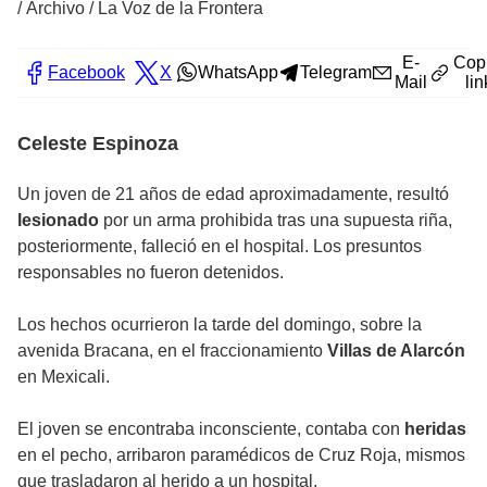
/
Archivo / La Voz de la Frontera
E-
Cop
Facebook
X
WhatsApp
Telegram
Mail
lin
Celeste Espinoza
Un joven de 21 años de edad aproximadamente, resultó
lesionado
por un arma prohibida tras una supuesta riña,
posteriormente, falleció en el hospital. Los presuntos
responsables no fueron detenidos.
Los hechos ocurrieron la tarde del domingo, sobre la
avenida Bracana, en el fraccionamiento
Villas de Alarcón
en Mexicali.
El joven se encontraba inconsciente, contaba con
heridas
en el pecho, arribaron paramédicos de Cruz Roja, mismos
que trasladaron al herido a un hospital.