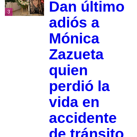
Dan último
3
adiós a
Mónica
Zazueta
quien
perdió la
vida en
accidente
de tránsito