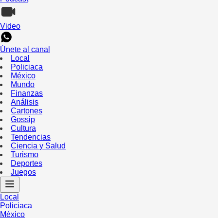
Video
Únete al canal
Local
Policiaca
México
Mundo
Finanzas
Análisis
Cartones
Gossip
Cultura
Tendencias
Ciencia y Salud
Turismo
Deportes
Juegos
Local
Policiaca
México