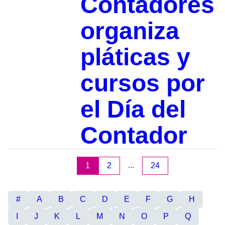
Contadores
organiza
pláticas y
cursos por
el Día del
Contador
...
1
2
24
#
A
B
C
D
E
F
G
H
I
J
K
L
M
N
O
P
Q