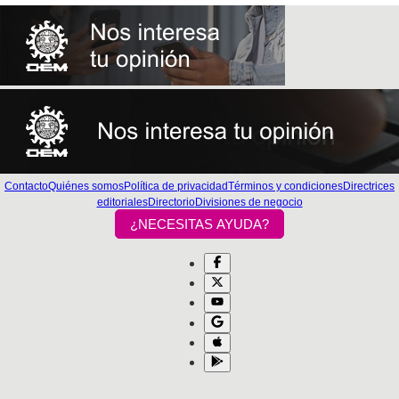
Contacto
Quiénes somos
Política de privacidad
Términos y condiciones
Directrices
editoriales
Directorio
Divisiones de negocio
¿NECESITAS AYUDA?