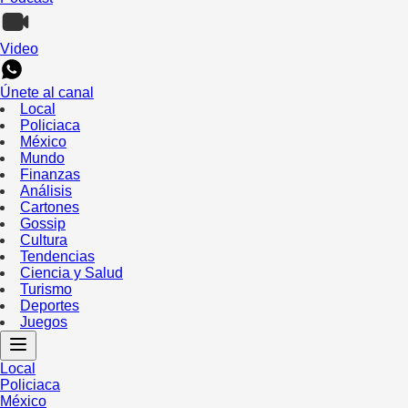
Video
Únete al canal
Local
Policiaca
México
Mundo
Finanzas
Análisis
Cartones
Gossip
Cultura
Tendencias
Ciencia y Salud
Turismo
Deportes
Juegos
Local
Policiaca
México