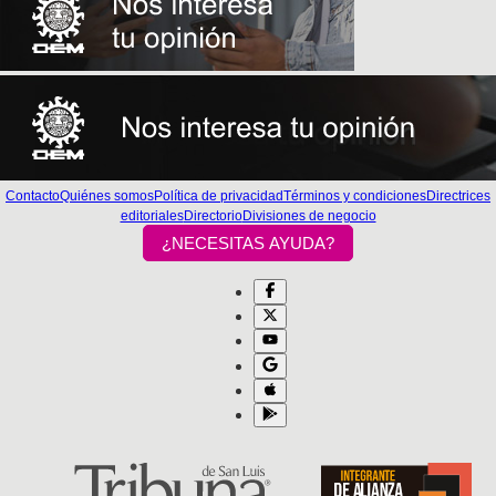
Contacto
Quiénes somos
Política de privacidad
Términos y condiciones
Directrices
editoriales
Directorio
Divisiones de negocio
¿NECESITAS AYUDA?