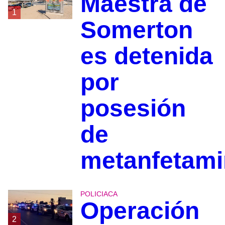
Maestra de
1
Somerton
es detenida
por
posesión
de
metanfetami
POLICIACA
Operación
2