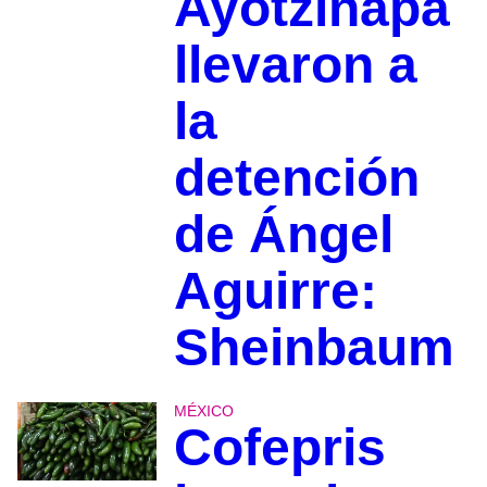
Ayotzinapa
llevaron a
la
detención
de Ángel
Aguirre:
Sheinbaum
MÉXICO
Cofepris