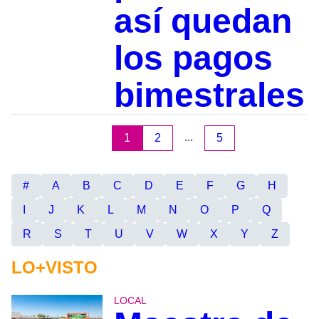
así quedan
los pagos
bimestrales
...
1
2
5
#
A
B
C
D
E
F
G
H
I
J
K
L
M
N
O
P
Q
R
S
T
U
V
W
X
Y
Z
LO+VISTO
LOCAL