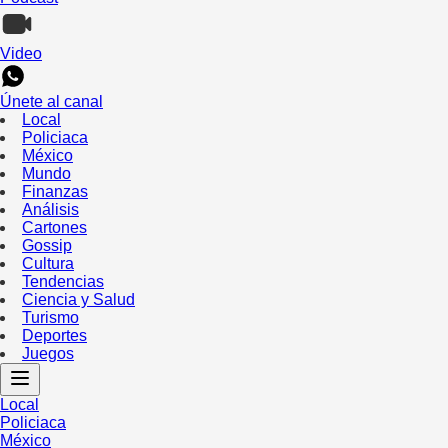
Video
Únete al canal
Local
Policiaca
México
Mundo
Finanzas
Análisis
Cartones
Gossip
Cultura
Tendencias
Ciencia y Salud
Turismo
Deportes
Juegos
Local
Policiaca
México