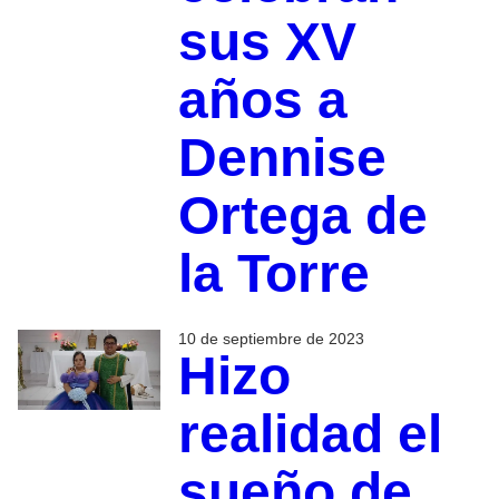
sus XV
años a
Dennise
Ortega de
la Torre
10 de septiembre de 2023
Hizo
realidad el
sueño de