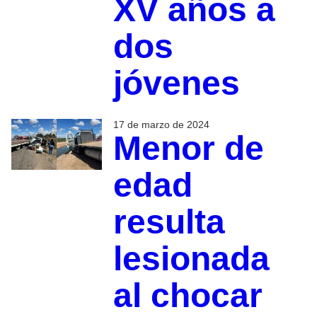
XV años a
dos
jóvenes
17 de marzo de 2024
Menor de
edad
resulta
lesionada
al chocar