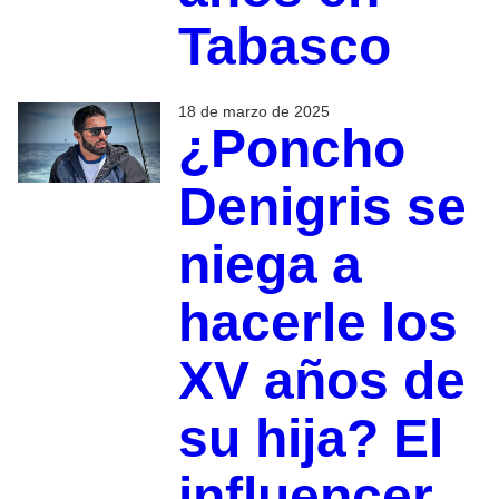
Tabasco
18 de marzo de 2025
¿Poncho
Denigris se
niega a
hacerle los
XV años de
su hija? El
influencer