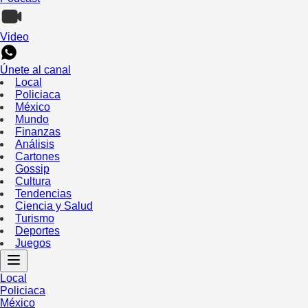
Video
Únete al canal
Local
Policiaca
México
Mundo
Finanzas
Análisis
Cartones
Gossip
Cultura
Tendencias
Ciencia y Salud
Turismo
Deportes
Juegos
Local
Policiaca
México