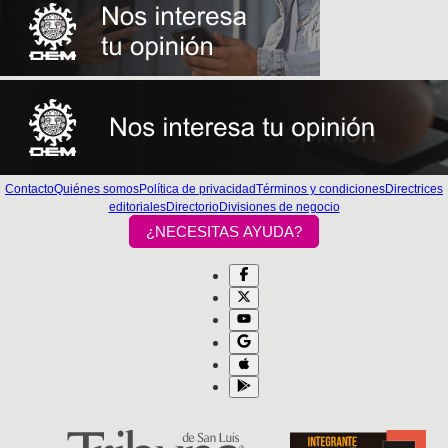
Contacto
Quiénes somos
Política de privacidad
Términos y condiciones
Directrices
editoriales
Directorio
Divisiones de negocio
¿NECESITAS AYUDA?