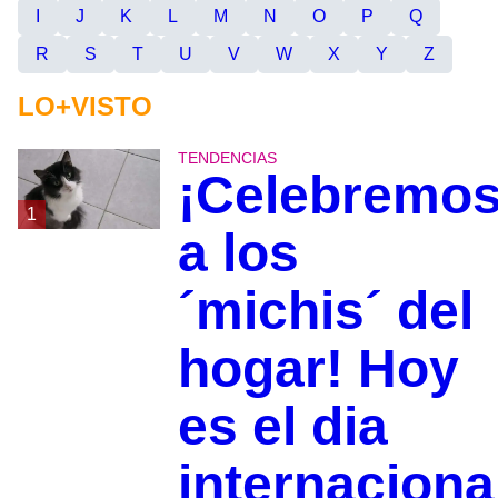
I
J
K
L
M
N
O
P
Q
R
S
T
U
V
W
X
Y
Z
LO+VISTO
TENDENCIAS
¡Celebremo
1
a los
´michis´ del
hogar! Hoy
es el dia
internaciona