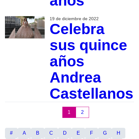
años
19 de diciembre de 2022
Celebra
sus quince
años
Andrea
Castellanos
1
2
#
A
B
C
D
E
F
G
H