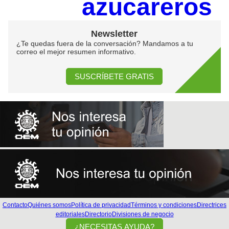
azucareros
Newsletter
¿Te quedas fuera de la conversación? Mandamos a tu
correo el mejor resumen informativo.
SUSCRÍBETE GRATIS
Contacto
Quiénes somos
Política de privacidad
Términos y condiciones
Directrices
editoriales
Directorio
Divisiones de negocio
¿NECESITAS AYUDA?