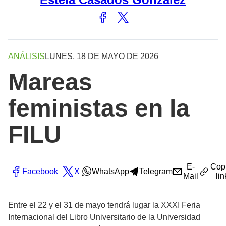
ANÁLISIS
LUNES, 18 DE MAYO DE 2026
Mareas
feministas en la
FILU
E-
Cop
Facebook
X
WhatsApp
Telegram
Mail
lin
Entre el 22 y el 31 de mayo tendrá lugar la XXXI Feria
Internacional del Libro Universitario de la Universidad