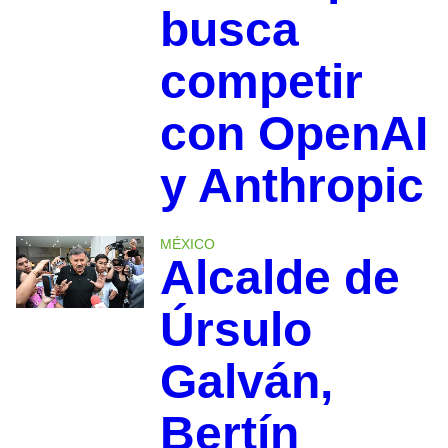
busca
competir
con OpenAI
y Anthropic
MÉXICO
Alcalde de
Úrsulo
Galván,
Bertín