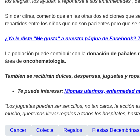
los alegran, los ayudan a reponerse a sus enfermedades”
, d
Sin dar cifras, comentó que en las otras dos ediciones que s
repartidos entre los niños que no son pacientes pero que se 
¿Ya le diste "Me gusta" a nuestra página de Facebook? T
La población puede contribuir con la
donación de pañales de
área de
oncohematología
.
También se recibirán dulces, despensas, juguetes y rop
Te puede interesar:
Miomas uterinos, enfermedad m
“Los juguetes pueden ser sencillos, no tan caros, la acción 
mucho, queremos llevar regalos a todos los hospitales, hasta
Cancer
Colecta
Regalos
Fiestas Decembrinas