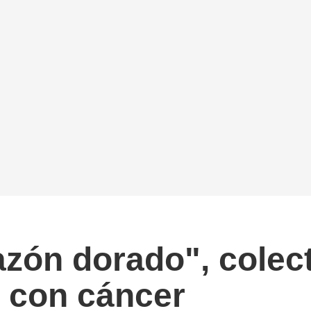
razón dorado", colec
s con cáncer