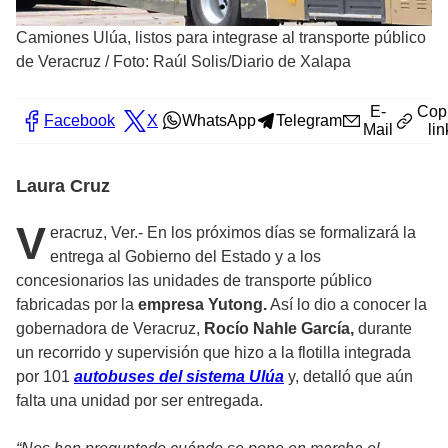
Camiones Ulúa, listos para integrase al transporte público
de Veracruz
/
Foto: Raúl Solis/Diario de Xalapa
E-
Cop
Facebook
X
WhatsApp
Telegram
Mail
lin
Laura Cruz
V
eracruz, Ver.- En los próximos días se formalizará la
entrega al Gobierno del Estado y a los
concesionarios las unidades de transporte público
fabricadas por la
empresa Yutong.
Así lo dio a conocer la
gobernadora de Veracruz,
Rocío Nahle García,
durante
un recorrido y supervisión que hizo a la flotilla integrada
por 101
autobuses del sistema Ulúa
y, detalló que aún
falta una unidad por ser entregada.