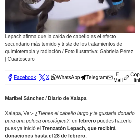
Lepach afirma que la caída de cabello es el efecto
secundario más temido y triste de los tratamientos de
quimioterapia y radiación
/
Foto ilustrativa: Gabriela Pérez
| Cuartoscuro
E-
Cop
Facebook
X
WhatsApp
Telegram
Mail
lin
Maribel Sánchez / Diario de Xalapa
Xalapa, Ver.-
¿Tienes el cabello largo y te gustaría donarlo
para una peluca oncológica?,
en
febrero
puedes hacerlo
pues ya inició el
Trenzatón Lepach,
que recibirá
donaciones hasta el 28 de febrero.