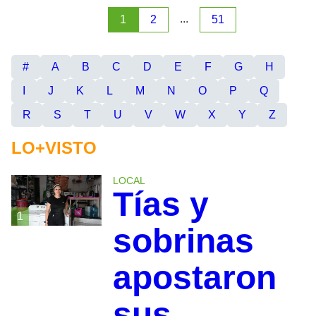
...
1
2
51
#
A
B
C
D
E
F
G
H
I
J
K
L
M
N
O
P
Q
R
S
T
U
V
W
X
Y
Z
LO+VISTO
LOCAL
Tías y
1
sobrinas
apostaron
sus