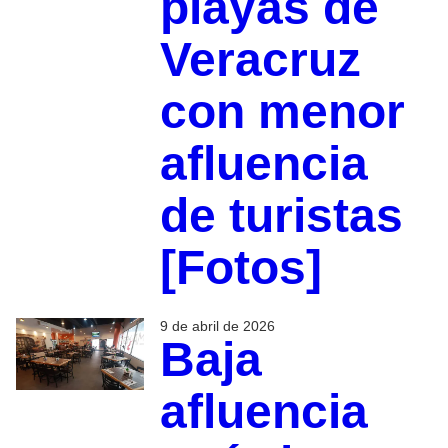
playas de
Veracruz
con menor
afluencia
de turistas
[Fotos]
9 de abril de 2026
Baja
afluencia