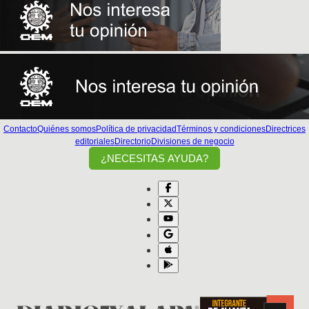
Contacto
Quiénes somos
Política de privacidad
Términos y condiciones
Directrices
editoriales
Directorio
Divisiones de negocio
¿NECESITAS AYUDA?