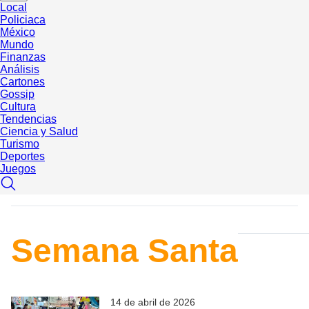
Local
Policiaca
México
Mundo
Finanzas
Análisis
Cartones
Gossip
Cultura
Tendencias
Ciencia y Salud
Turismo
Deportes
Juegos
Semana Santa
14 de abril de 2026