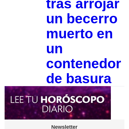
tras arrojar
un becerro
muerto en
un
contenedor
de basura
Newsletter