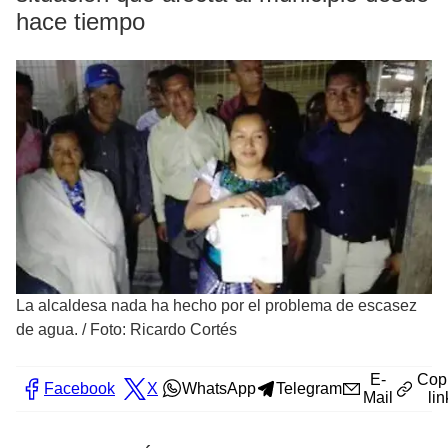
hace tiempo
La alcaldesa nada ha hecho por el problema de escasez
de agua. / Foto: Ricardo Cortés
E-
Cop
Facebook
X
WhatsApp
Telegram
Mail
lin