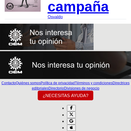
campaña
Osvaldo
Contacto
Quiénes somos
Política de privacidad
Términos y condiciones
Directrices
editoriales
Directorio
Divisiones de negocio
¿NECESITAS AYUDA?