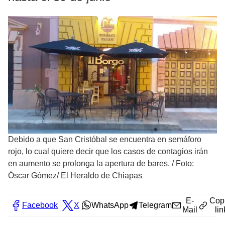
Debido a que San Cristóbal se encuentra en semáforo
rojo, lo cual quiere decir que los casos de contagios irán
en aumento se prolonga la apertura de bares.
/
Foto:
Óscar Gómez/ El Heraldo de Chiapas
E-
Cop
Facebook
X
WhatsApp
Telegram
Mail
lin