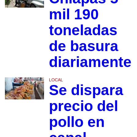
mil 190
toneladas
de basura
diariamente
LOCAL
Se dispara
precio del
pollo en