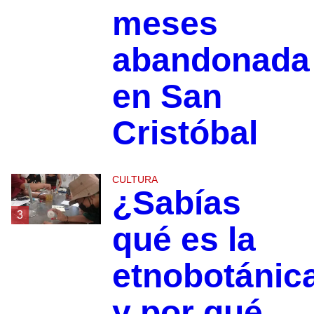
meses
abandonada
en San
Cristóbal
CULTURA
¿Sabías
3
qué es la
etnobotánic
y por qué