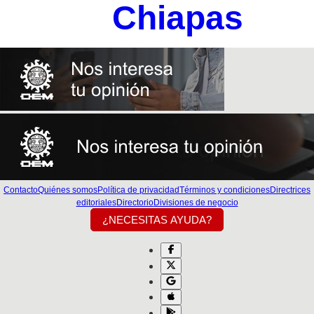
Chiapas
Contacto
Quiénes somos
Política de privacidad
Términos y condiciones
Directrices
editoriales
Directorio
Divisiones de negocio
¿NECESITAS AYUDA?