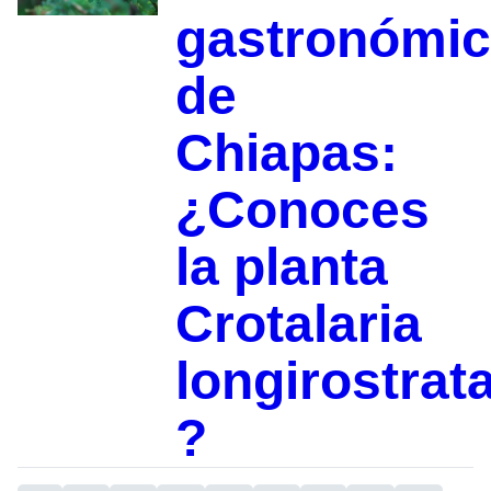
gastronómi
de
Chiapas:
¿Conoces
la planta
Crotalaria
longirostrat
?