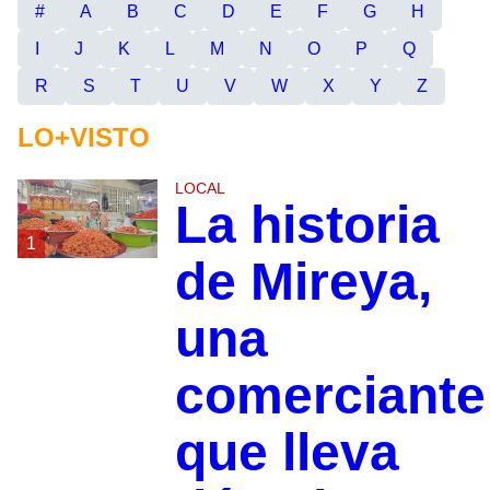
#
A
B
C
D
E
F
G
H
I
J
K
L
M
N
O
P
Q
R
S
T
U
V
W
X
Y
Z
LO+VISTO
LOCAL
La historia
1
de Mireya,
una
comerciante
que lleva