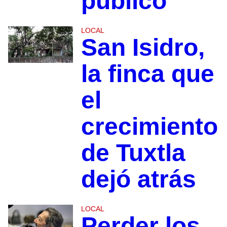
público
LOCAL
San Isidro,
la finca que
el
crecimiento
de Tuxtla
dejó atrás
LOCAL
Perder los