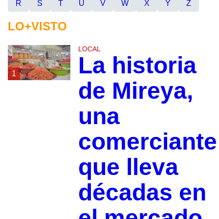
R
S
T
U
V
W
X
Y
Z
LO+VISTO
LOCAL
La historia
1
de Mireya,
una
comerciante
que lleva
décadas en
el mercado