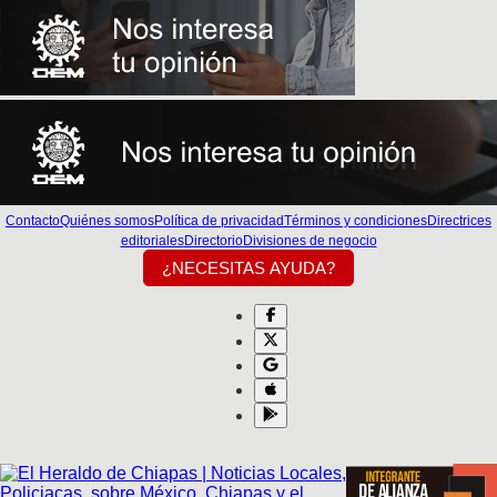
Contacto
Quiénes somos
Política de privacidad
Términos y condiciones
Directrices
editoriales
Directorio
Divisiones de negocio
¿NECESITAS AYUDA?