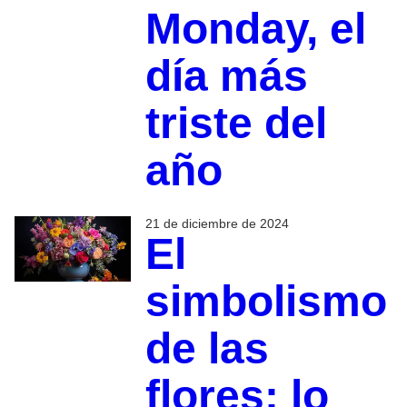
Monday, el
día más
triste del
año
21 de diciembre de 2024
El
simbolismo
de las
flores: lo