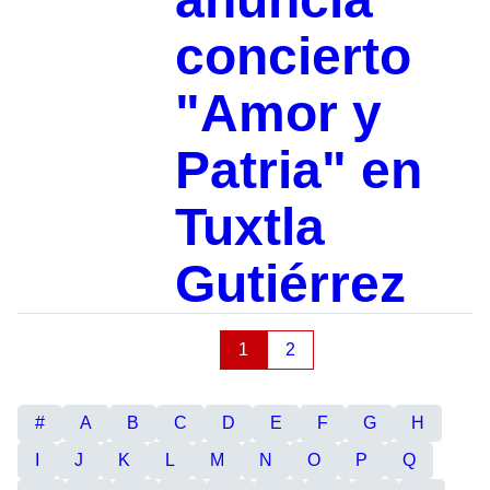
concierto
"Amor y
Patria" en
Tuxtla
Gutiérrez
1
2
#
A
B
C
D
E
F
G
H
I
J
K
L
M
N
O
P
Q