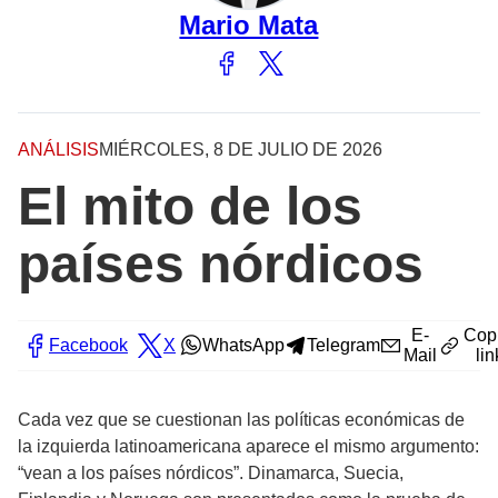
Mario Mata
ANÁLISIS
MIÉRCOLES, 8 DE JULIO DE 2026
El mito de los
países nórdicos
E-
Cop
Facebook
X
WhatsApp
Telegram
Mail
lin
Cada vez que se cuestionan las políticas económicas de
la izquierda latinoamericana aparece el mismo argumento:
“vean a los países nórdicos”. Dinamarca, Suecia,