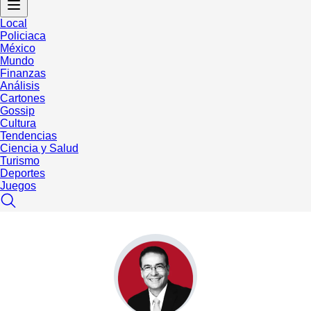
Local
Policiaca
México
Mundo
Finanzas
Análisis
Cartones
Gossip
Cultura
Tendencias
Ciencia y Salud
Turismo
Deportes
Juegos