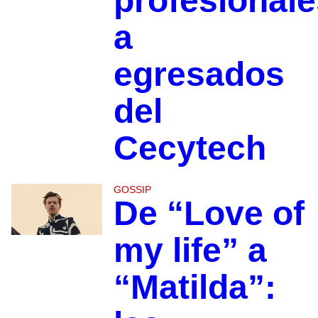
profesionale
a
egresados
del
Cecytech
GOSSIP
De “Love of
my life” a
“Matilda”: