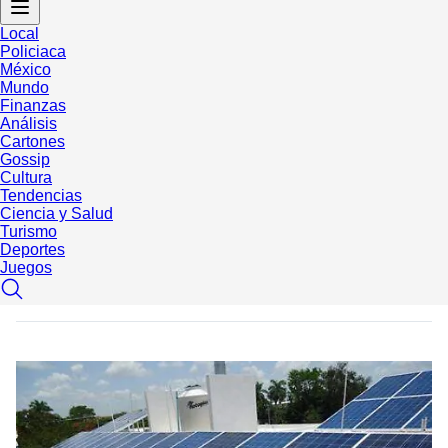
Local
Policiaca
México
Mundo
Finanzas
Análisis
Cartones
Gossip
Cultura
Tendencias
Ciencia y Salud
Turismo
Deportes
Juegos