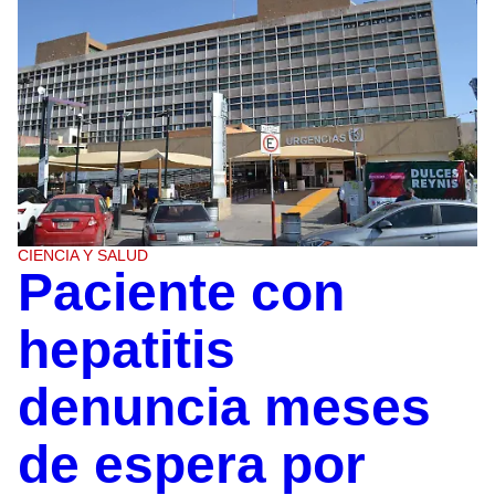
CIENCIA Y SALUD
Paciente con
hepatitis
denuncia meses
de espera por