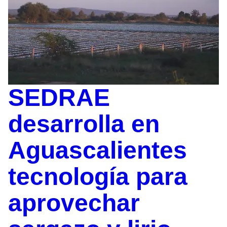
SEDRAE
desarrolla en
Aguascalientes
tecnología para
aprovechar