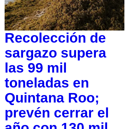
Recolección de
sargazo supera
las 99 mil
toneladas en
Quintana Roo;
prevén cerrar el
año con 130 mil