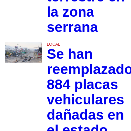
la zona
serrana
LOCAL
Se han
reemplazad
884 placas
vehiculares
dañadas en
el estado