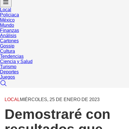
Local
Policiaca
México
Mundo
Finanzas
Análisis
Cartones
Gossip
Cultura
Tendencias
Ciencia y Salud
Turismo
Deportes
Juegos
LOCAL
MIÉRCOLES, 25 DE ENERO DE 2023
Demostraré con