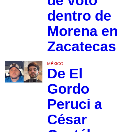
de voto
dentro de
Morena en
Zacatecas
MÉXICO
De El
Gordo
Peruci a
César