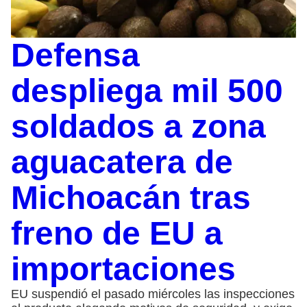
Defensa
despliega mil 500
soldados a zona
aguacatera de
Michoacán tras
freno de EU a
importaciones
EU suspendió el pasado miércoles las inspecciones