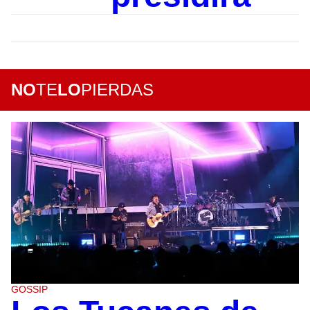
NO
TE
LO
PIERDAS
GOSSIP