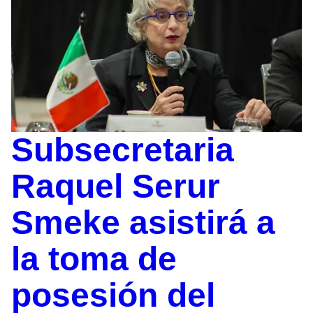
Subsecretaria
Raquel Serur
Smeke asistirá a
la toma de
posesión del