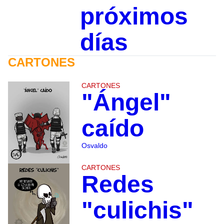
próximos
días
CARTONES
CARTONES
"Ángel"
caído
Osvaldo
CARTONES
Redes
"culichis"