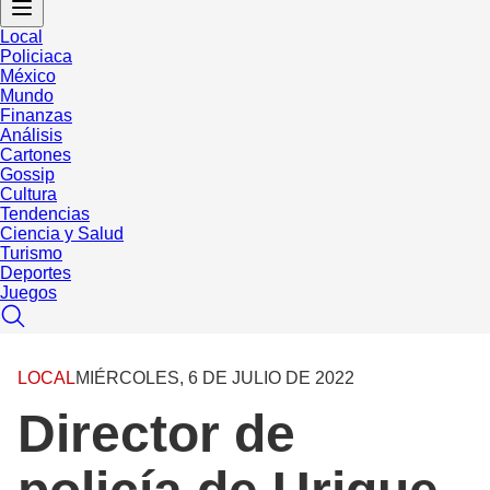
Local
Policiaca
México
Mundo
Finanzas
Análisis
Cartones
Gossip
Cultura
Tendencias
Ciencia y Salud
Turismo
Deportes
Juegos
LOCAL
MIÉRCOLES, 6 DE JULIO DE 2022
Director de