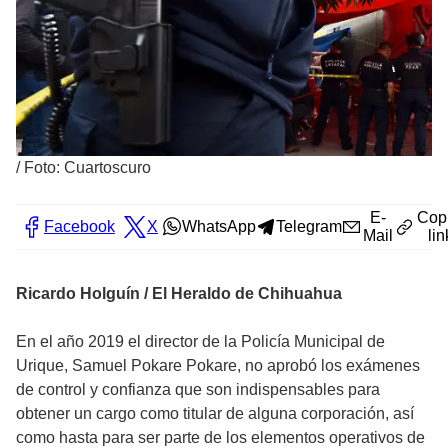
/
Foto: Cuartoscuro
E-
Cop
Facebook
X
WhatsApp
Telegram
Mail
lin
Ricardo Holguín / El Heraldo de Chihuahua
En el año 2019 el director de la Policía Municipal de
Urique, Samuel Pokare Pokare, no aprobó los exámenes
de control y confianza que son indispensables para
obtener un cargo como titular de alguna corporación, así
como hasta para ser parte de los elementos operativos de