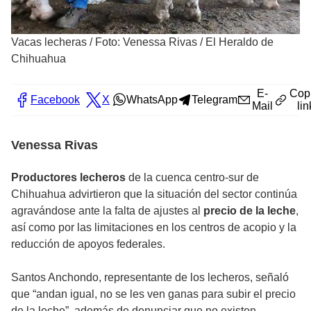
Vacas lecheras
/
Foto: Venessa Rivas / El Heraldo de
Chihuahua
E-
Cop
Facebook
X
WhatsApp
Telegram
Mail
lin
Venessa Rivas
Productores lecheros
de la cuenca centro-sur de
Chihuahua advirtieron que la situación del sector continúa
agravándose ante la falta de ajustes al
precio de la leche
,
así como por las limitaciones en los centros de acopio y la
reducción de apoyos federales.
Santos Anchondo, representante de los lecheros, señaló
que “andan igual, no se les ven ganas para subir el precio
de la leche”, además de denunciar que no existen