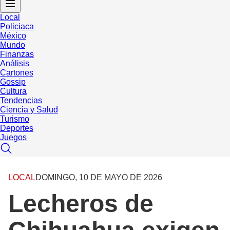
Local
Policiaca
México
Mundo
Finanzas
Análisis
Cartones
Gossip
Cultura
Tendencias
Ciencia y Salud
Turismo
Deportes
Juegos
LOCAL
DOMINGO, 10 DE MAYO DE 2026
Lecheros de