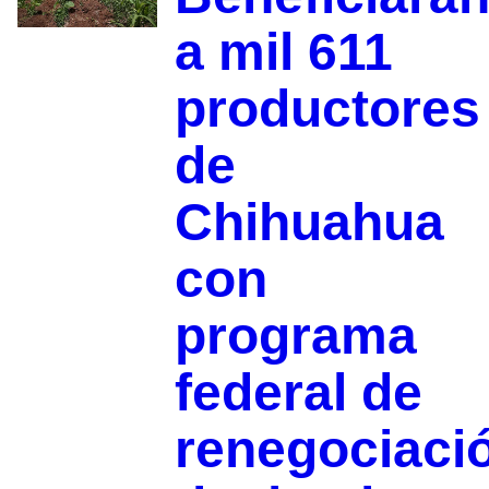
a mil 611
productores
de
Chihuahua
con
programa
federal de
renegociaci