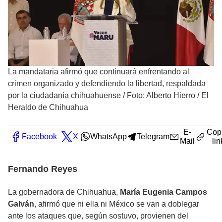
La mandataria afirmó que continuará enfrentando al
crimen organizado y defendiendo la libertad, respaldada
por la ciudadanía chihuahuense
/
Foto: Alberto Hierro / El
Heraldo de Chihuahua
E-
Cop
Facebook
X
WhatsApp
Telegram
Mail
lin
Fernando Reyes
La gobernadora de Chihuahua,
María Eugenia Campos
Galván
, afirmó que ni ella ni México se van a doblegar
ante los ataques que, según sostuvo, provienen del