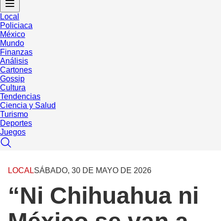
Local
Policiaca
México
Mundo
Finanzas
Análisis
Cartones
Gossip
Cultura
Tendencias
Ciencia y Salud
Turismo
Deportes
Juegos
LOCAL
SÁBADO, 30 DE MAYO DE 2026
“Ni Chihuahua ni