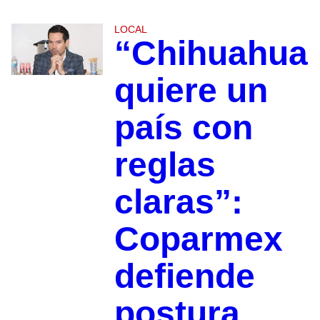
LOCAL
“Chihuahua
quiere un
país con
reglas
claras”:
Coparmex
defiende
postura