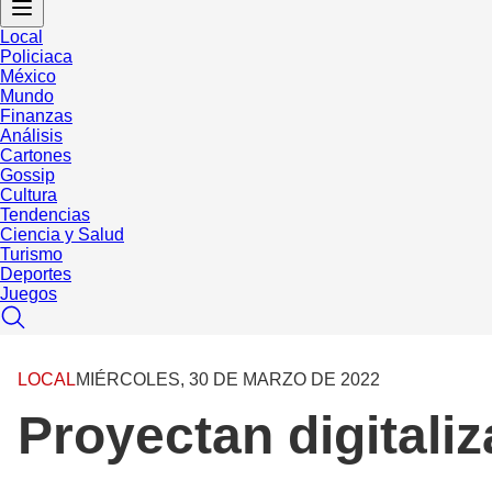
Local
Policiaca
México
Mundo
Finanzas
Análisis
Cartones
Gossip
Cultura
Tendencias
Ciencia y Salud
Turismo
Deportes
Juegos
LOCAL
MIÉRCOLES, 30 DE MARZO DE 2022
Proyectan digitaliz