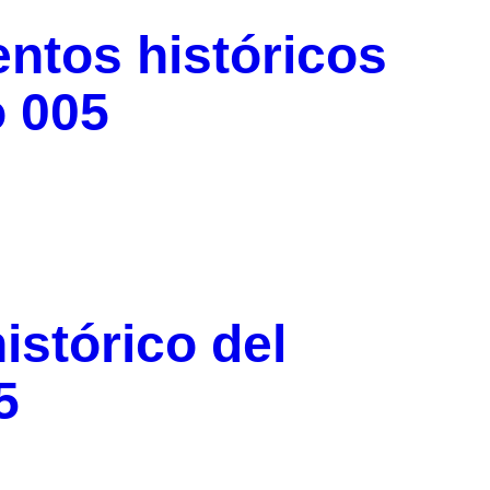
tos históricos
o 005
istórico del
5