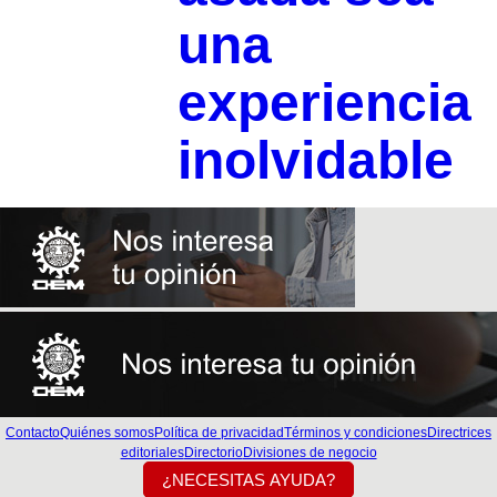
una
experiencia
inolvidable
Contacto
Quiénes somos
Política de privacidad
Términos y condiciones
Directrices
editoriales
Directorio
Divisiones de negocio
¿NECESITAS AYUDA?