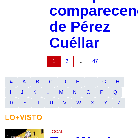
comparecen
de Pérez
Cuéllar
...
1
2
47
#
A
B
C
D
E
F
G
H
I
J
K
L
M
N
O
P
Q
R
S
T
U
V
W
X
Y
Z
LO+VISTO
LOCAL