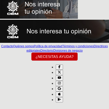
Contacto
Quiénes somos
Política de privacidad
Términos y condiciones
Directrices
editoriales
Directorio
Divisiones de negocio
¿NECESITAS AYUDA?