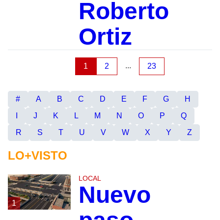
Roberto
Ortiz
...
1
2
23
#
A
B
C
D
E
F
G
H
I
J
K
L
M
N
O
P
Q
R
S
T
U
V
W
X
Y
Z
LO+VISTO
LOCAL
Nuevo
1