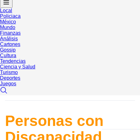
Local
Policiaca
México
Mundo
Finanzas
Análisis
Cartones
Gossip
Cultura
Tendencias
Ciencia y Salud
Turismo
Deportes
Juegos
Personas con
Discapacidad