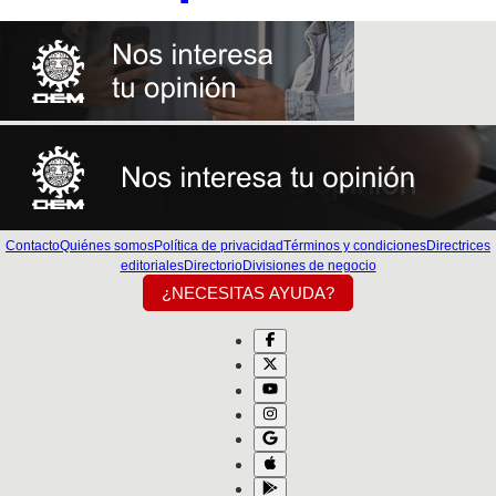
Contacto
Quiénes somos
Política de privacidad
Términos y condiciones
Directrices
editoriales
Directorio
Divisiones de negocio
¿NECESITAS AYUDA?