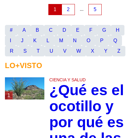
...
1
2
5
#
A
B
C
D
E
F
G
H
I
J
K
L
M
N
O
P
Q
R
S
T
U
V
W
X
Y
Z
LO+VISTO
CIENCIA Y SALUD
¿Qué es el
1
ocotillo y
por qué es