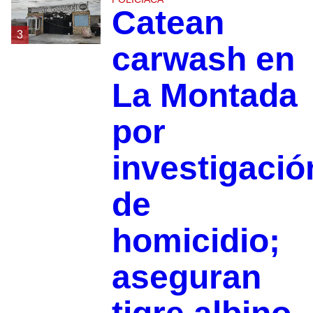
Catean
3
carwash en
La Montada
por
investigació
de
homicidio;
aseguran