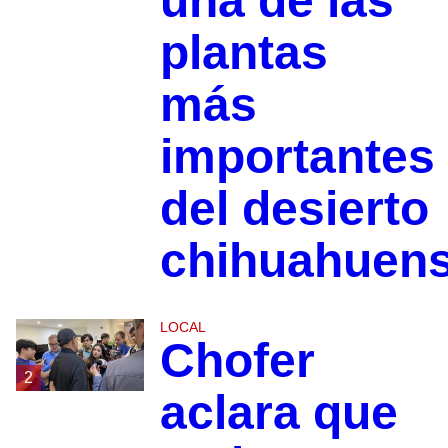
una de las
plantas
más
importantes
del desierto
chihuahuen
LOCAL
Chofer
2
aclara que