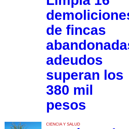
Limpia 16
demolicione
de fincas
abandonada
adeudos
superan los
380 mil
pesos
CIENCIA Y SALUD