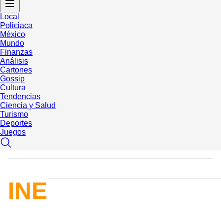
Local
Policiaca
México
Mundo
Finanzas
Análisis
Cartones
Gossip
Cultura
Tendencias
Ciencia y Salud
Turismo
Deportes
Juegos
INE