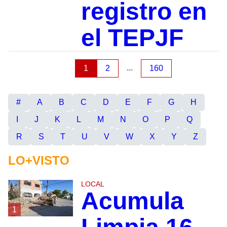
registro en
el TEPJF
...
1
2
160
#
A
B
C
D
E
F
G
H
I
J
K
L
M
N
O
P
Q
R
S
T
U
V
W
X
Y
Z
LO+VISTO
LOCAL
Acumula
1