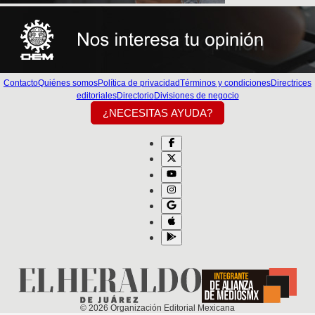
Contacto
Quiénes somos
Política de privacidad
Términos y condiciones
Directrices
editoriales
Directorio
Divisiones de negocio
¿NECESITAS AYUDA?
©
2026
Organización Editorial Mexicana