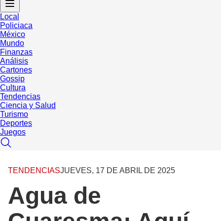
Local
Policiaca
México
Mundo
Finanzas
Análisis
Cartones
Gossip
Cultura
Tendencias
Ciencia y Salud
Turismo
Deportes
Juegos
TENDENCIAS
JUEVES, 17 DE ABRIL DE 2025
Agua de