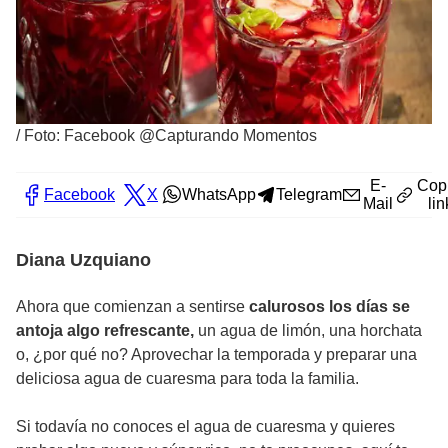
/
Foto: Facebook @Capturando Momentos
E-
Cop
Facebook
X
WhatsApp
Telegram
Mail
lin
Diana Uzquiano
Ahora que comienzan a sentirse
calurosos los días se
antoja algo refrescante,
un agua de limón, una horchata
o, ¿por qué no? Aprovechar la temporada y preparar una
deliciosa
agua de cuaresma para toda la familia.
Si todavía no conoces el agua de cuaresma y quieres