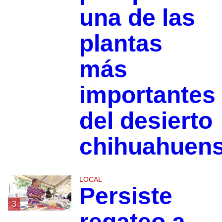
una de las
plantas
más
importantes
del desierto
chihuahuen
LOCAL
Persiste
3
regateo a