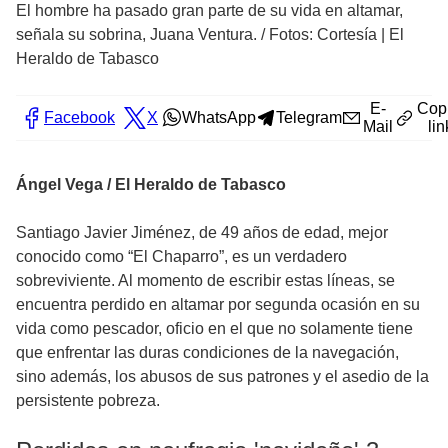
El hombre ha pasado gran parte de su vida en altamar,
señala su sobrina, Juana Ventura.
/
Fotos: Cortesía | El
Heraldo de Tabasco
E-
Cop
Facebook
X
WhatsApp
Telegram
Mail
lin
Ángel Vega / El Heraldo de Tabasco
Santiago Javier Jiménez, de 49 años de edad, mejor
conocido como “El Chaparro”, es un verdadero
sobreviviente. Al momento de escribir estas líneas, se
encuentra perdido en altamar por segunda ocasión en su
vida como pescador, oficio en el que no solamente tiene
que enfrentar las duras condiciones de la navegación,
sino además, los abusos de sus patrones y el asedio de la
persistente pobreza.