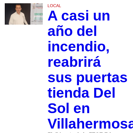
LOCAL
A casi un
año del
incendio,
reabrirá
sus puertas
tienda Del
Sol en
Villahermos