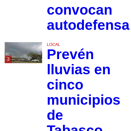
convocan
autodefensa
LOCAL
Prevén
3
lluvias en
cinco
municipios
de
Tabasco,