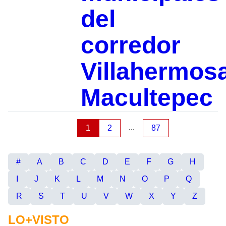
del
corredor
Villahermos
Macultepec
...
1
2
87
#
A
B
C
D
E
F
G
H
I
J
K
L
M
N
O
P
Q
R
S
T
U
V
W
X
Y
Z
LO+VISTO