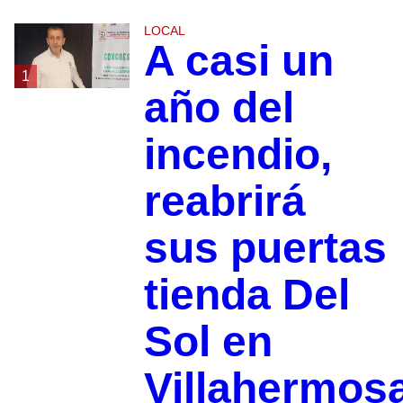
LOCAL
A casi un
1
año del
incendio,
reabrirá
sus puertas
tienda Del
Sol en
Villahermos