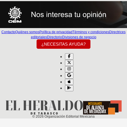
Contacto
Quiénes somos
Política de privacidad
Términos y condiciones
Directrices
editoriales
Directorio
Divisiones de negocio
¿NECESITAS AYUDA?
©
2026
Organización Editorial Mexicana