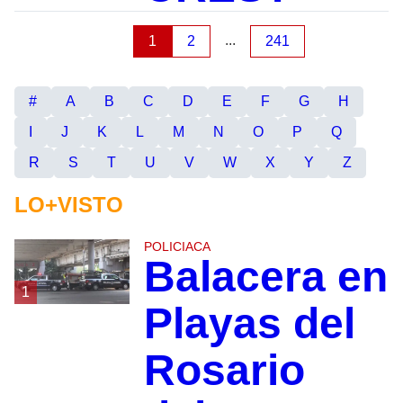
...
1
2
241
#
A
B
C
D
E
F
G
H
I
J
K
L
M
N
O
P
Q
R
S
T
U
V
W
X
Y
Z
LO+VISTO
POLICIACA
Balacera en
1
Playas del
Rosario