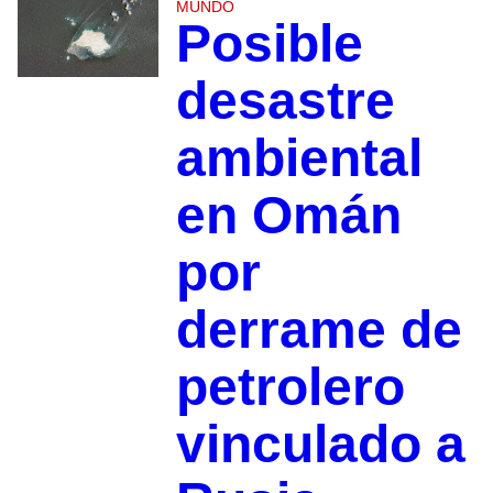
MUNDO
Posible
desastre
ambiental
en Omán
por
derrame de
petrolero
vinculado a