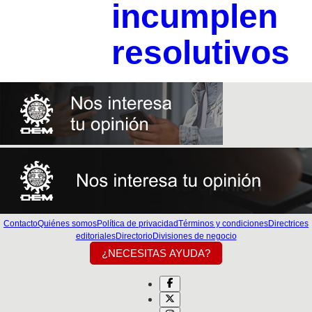
incumplen
resolutivos
Contacto
Quiénes somos
Política de privacidad
Términos y condiciones
Directrices
editoriales
Directorio
Divisiones de negocio
¿NECESITAS AYUDA?