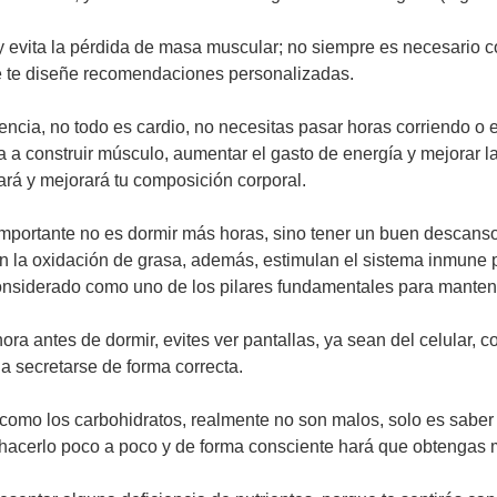
y evita la pérdida de masa muscular; no siempre es necesario c
ue te diseñe recomendaciones personalizadas.
rencia, no todo es cardio, no necesitas pasar horas corriendo o 
a a construir músculo, aumentar el gasto de energía y mejorar 
ará y mejorará tu composición corporal.
 importante no es dormir más horas, sino tener un buen descans
 la oxidación de grasa, además, estimulan el sistema inmune p
r considerado como uno de los pilares fundamentales para manten
 antes de dormir, evites ver pantallas, ya sean del celular, co
a secretarse de forma correcta.
 como los carbohidratos, realmente no son malos, solo es sabe
l hacerlo poco a poco y de forma consciente hará que obtengas 