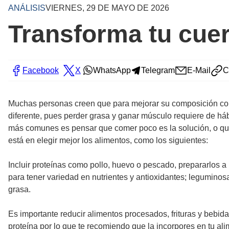
ANÁLISIS
VIERNES, 29 DE MAYO DE 2026
Transforma tu cue
Facebook
X
WhatsApp
Telegram
E-Mail
C
Muchas personas creen que para mejorar su composición corp
diferente, pues perder grasa y ganar músculo requiere de háb
más comunes es pensar que comer poco es la solución, o que re
está en elegir mejor los alimentos, como los siguientes:
Incluir proteínas como pollo, huevo o pescado, prepararlos a 
para tener variedad en nutrientes y antioxidantes; leguminosa
grasa.
Es importante reducir alimentos procesados, frituras y bebida
proteína por lo que te recomiendo que la incorpores en tu al