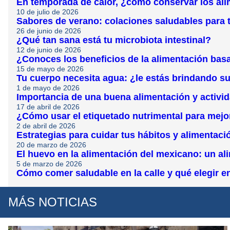
En temporada de calor, ¿cómo conservar los al
10 de julio de 2026
Sabores de verano: colaciones saludables para t
26 de junio de 2026
¿Qué tan sana está tu microbiota intestinal?
12 de junio de 2026
¿Conoces los beneficios de la alimentación bas
15 de mayo de 2026
Tu cuerpo necesita agua: ¿le estás brindando su
1 de mayo de 2026
Importancia de una buena alimentación y activida
17 de abril de 2026
¿Cómo usar el etiquetado nutrimental para mejo
2 de abril de 2026
Estrategias para cuidar tus hábitos y alimentac
20 de marzo de 2026
El huevo en la alimentación del mexicano: un ali
5 de marzo de 2026
Cómo comer saludable en la calle y qué elegir e
MÁS NOTICIAS