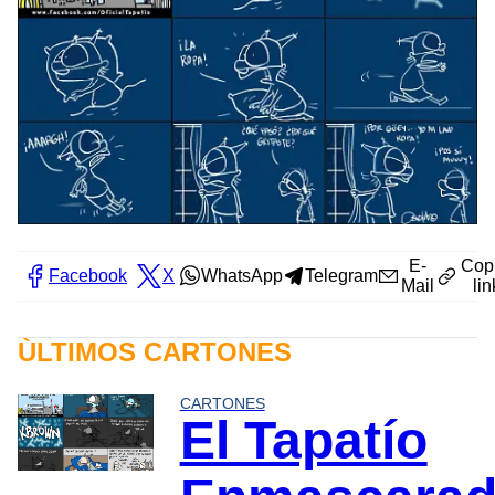
E-
Cop
Facebook
X
WhatsApp
Telegram
Mail
lin
ÙLTIMOS CARTONES
CARTONES
El Tapatío