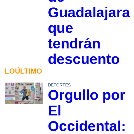
Guadalajara
que
tendrán
descuento
LOÚLTIMO
DEPORTES
Orgullo por
El
Occidental: