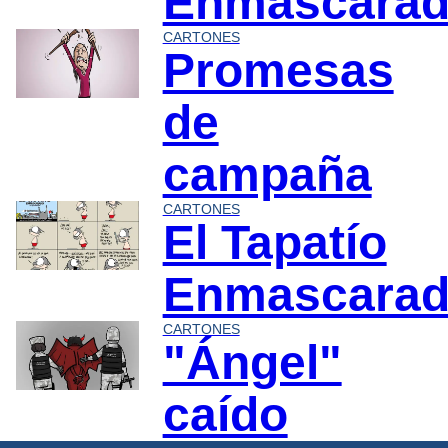
Enmascara
CARTONES
Promesas
de
campaña
CARTONES
El Tapatío
Enmascara
CARTONES
"Ángel"
caído