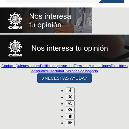
Contacto
Quiénes somos
Política de privacidad
Términos y condiciones
Directrices
editoriales
Directorio
Divisiones de negocio
¿NECESITAS AYUDA?