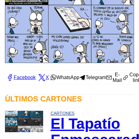
E-
Cop
Facebook
X
WhatsApp
Telegram
Mail
lin
ÙLTIMOS CARTONES
CARTONES
El Tapatío