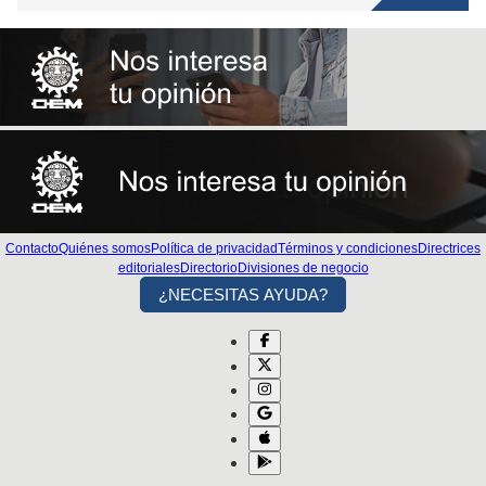
Contacto
Quiénes somos
Política de privacidad
Términos y condiciones
Directrices
editoriales
Directorio
Divisiones de negocio
¿NECESITAS AYUDA?