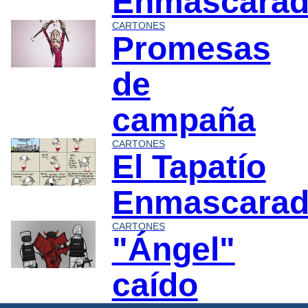
Enmascara
CARTONES
Promesas
de
campaña
CARTONES
El Tapatío
Enmascara
CARTONES
"Ángel"
caído