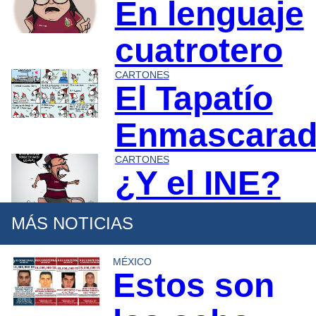
En lenguaje
cuatrotero
CARTONES
El Tapatío
Enmascara
CARTONES
¿Y el INE?
MÁS NOTICIAS
MÉXICO
Estos son