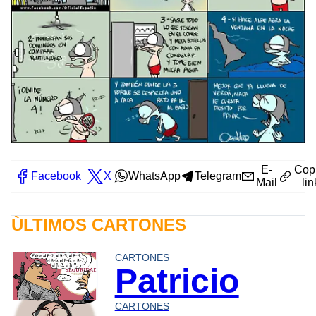
E-
Cop
Facebook
X
WhatsApp
Telegram
Mail
lin
ÙLTIMOS CARTONES
CARTONES
Patricio
CARTONES