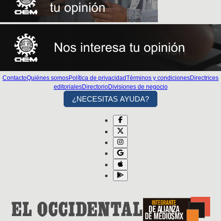
Contacto
Quiénes somos
Política de privacidad
Términos y condiciones
Directrices
editoriales
Directorio
Divisiones de negocio
¿NECESITAS AYUDA?