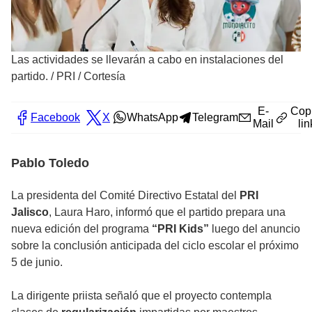
Las actividades se llevarán a cabo en instalaciones del
partido.
/
PRI / Cortesía
E-
Cop
Facebook
X
WhatsApp
Telegram
Mail
lin
Pablo Toledo
La presidenta del Comité Directivo Estatal del
PRI
Jalisco
, Laura Haro, informó que el partido prepara una
nueva edición del programa
“PRI Kids”
luego del anuncio
sobre la conclusión anticipada del ciclo escolar el próximo
5 de junio.
La dirigente priista señaló que el proyecto contempla