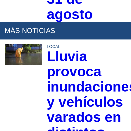
agosto
MÁS NOTICIAS
LOCAL
Lluvia
provoca
inundacione
y vehículos
varados en