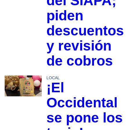
del SIAPA;
piden
descuentos
y revisión
de cobros
LOCAL
¡El
Occidental
se pone los