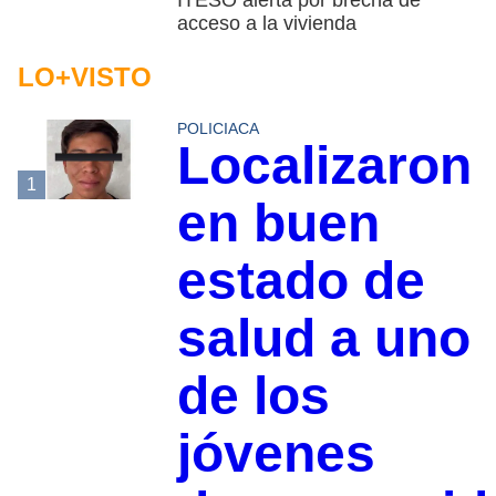
ITESO alerta por brecha de
acceso a la vivienda
LO+VISTO
POLICIACA
Localizaron
1
en buen
estado de
salud a uno
de los
jóvenes