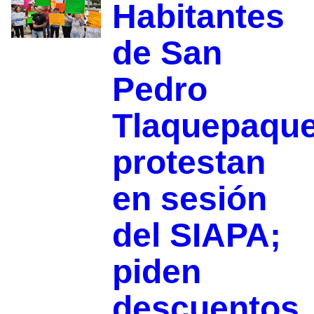
Habitantes
de San
Pedro
Tlaquepaqu
protestan
en sesión
del SIAPA;
piden
descuentos