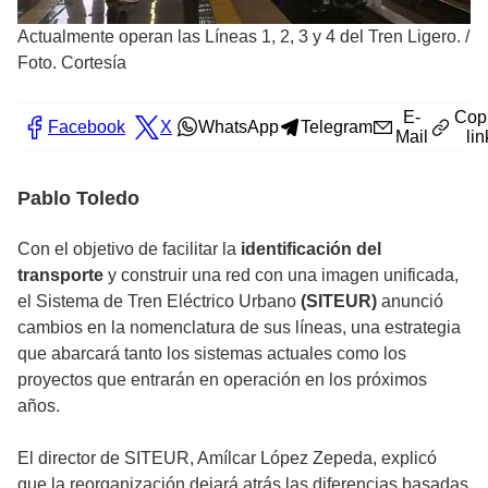
Actualmente operan las Líneas 1, 2, 3 y 4 del Tren Ligero.
/
Foto. Cortesía
E-
Cop
Facebook
X
WhatsApp
Telegram
Mail
lin
Pablo Toledo
Con el objetivo de facilitar la
identificación del
transporte
y construir una red con una imagen unificada,
el Sistema de Tren Eléctrico Urbano
(SITEUR)
anunció
cambios en la nomenclatura de sus líneas, una estrategia
que abarcará tanto los sistemas actuales como los
proyectos que entrarán en operación en los próximos
años.
El director de SITEUR, Amílcar López Zepeda, explicó
que la reorganización dejará atrás las diferencias basadas